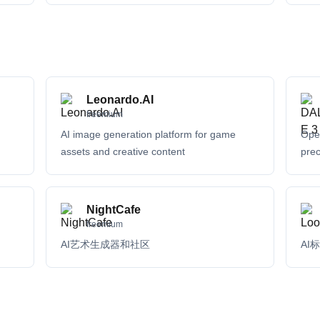
Leonardo.AI
freemium
）
AI image generation platform for game
Open
assets and creative content
prec
NightCafe
freemium
AI艺术生成器和社区
AI