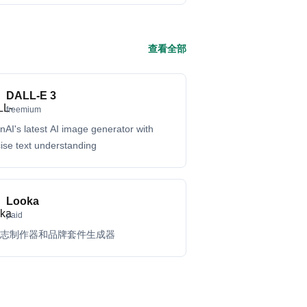
查看全部
DALL-E 3
freemium
AI's latest AI image generator with
ise text understanding
Looka
paid
标志制作器和品牌套件生成器