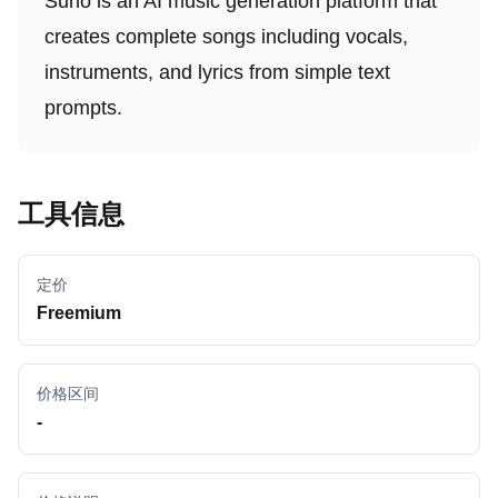
Suno is an AI music generation platform that
creates complete songs including vocals,
instruments, and lyrics from simple text
prompts.
工具信息
定价
Freemium
价格区间
-