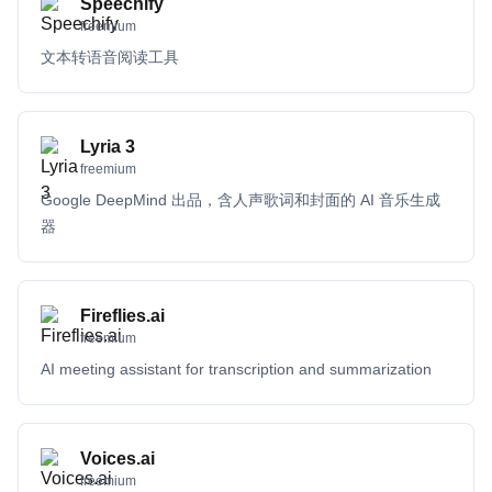
Speechify
freemium
文本转语音阅读工具
Lyria 3
freemium
Google DeepMind 出品，含人声歌词和封面的 AI 音乐生成
器
Fireflies.ai
freemium
AI meeting assistant for transcription and summarization
Voices.ai
freemium