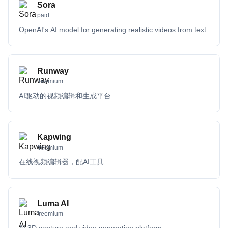
Sora
paid
OpenAI's AI model for generating realistic videos from text
Runway
freemium
AI驱动的视频编辑和生成平台
Kapwing
freemium
在线视频编辑器，配AI工具
Luma AI
freemium