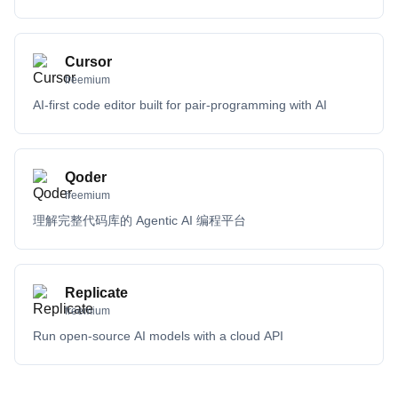
Cursor
freemium
AI-first code editor built for pair-programming with AI
Qoder
freemium
理解完整代码库的 Agentic AI 编程平台
Replicate
freemium
Run open-source AI models with a cloud API