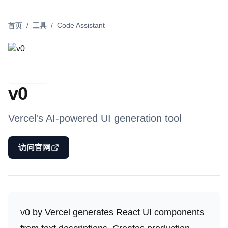
首页
/
工具
/
Code Assistant
v0
Vercel's AI-powered UI generation tool
访问官网
v0 by Vercel generates React UI components