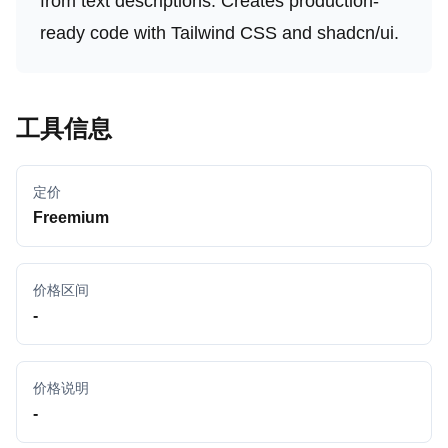
from text descriptions. Creates production-
ready code with Tailwind CSS and shadcn/ui.
工具信息
定价
Freemium
价格区间
-
价格说明
-