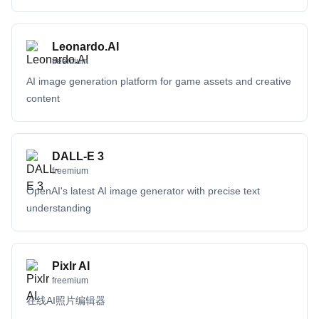
Leonardo.AI
freemium
AI image generation platform for game assets and creative
content
DALL-E 3
freemium
OpenAI's latest AI image generator with precise text
understanding
Pixlr AI
freemium
在线AI照片编辑器