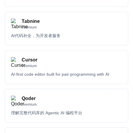
Tabnine
freemium
AI代码补全，为开发者服务
Cursor
freemium
AI-first code editor built for pair-programming with AI
Qoder
freemium
理解完整代码库的 Agentic AI 编程平台