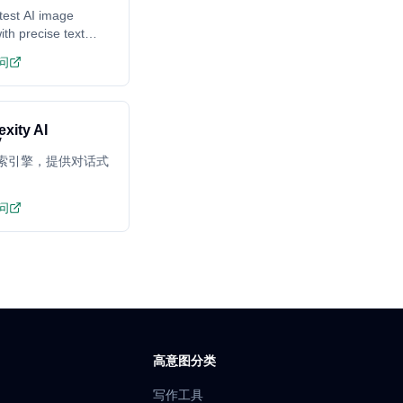
test AI image
ith precise text
ing
问
exity AI
搜索引擎，提供对话式
问
高意图分类
写作工具