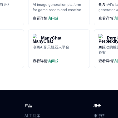
（前身为
AI image generation platform
OpenAI's la
for game assets and creative
generator w
content
understand
查看详情
访问
查看详情
访
ManyChat
Perpl
电商AI聊天机器人平台
AI驱动的
答案
查看详情
访问
查看详情
访
产品
增长
AI 工具库
排行榜