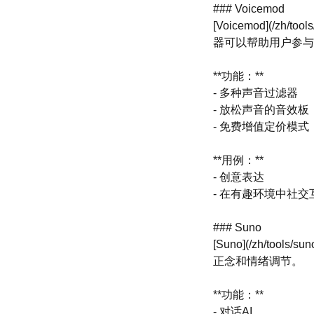
### Voicemod
[Voicemod](/
器可以帮助用户参与
**功能：**
- 多种声音过滤器
- 放松声音的音效板
- 免费增值定价模式
**用例：**
- 创意表达
- 在有趣环境中社交
### Suno
[Suno](/zh/
正念和情绪调节。
**功能：**
- 对话AI