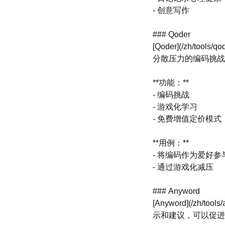
- 创意写作
### Qoder
[Qoder](/zh
分散压力的编码挑战
**功能：**
- 编码挑战
- 游戏化学习
- 免费增值定价模式
**用例：**
- 将编码作为爱好参
- 通过游戏化减压
### Anyword
[Anyword](/z
示和建议，可以促进