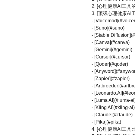
2. [心理健康AI工具
3. [顶级心理健康AI
- [Voicemod](#voic
- [Suno](#suno)
- [Stable Diffusion](
- [Canva](#canva)
- [Gemini](#gemini)
- [Cursor](#cursor)
- [Qoder](#qoder)
- [Anyword](#anywo
- [Zapier](#zapier)
- [Artbreeder](#artbr
- [Leonardo.AI](#leo
- [Luma AI](#luma-ai
- [Kling AI](#kling-ai)
- [Claude](#claude)
- [Pika](#pika)
4. [心理健康AI工具