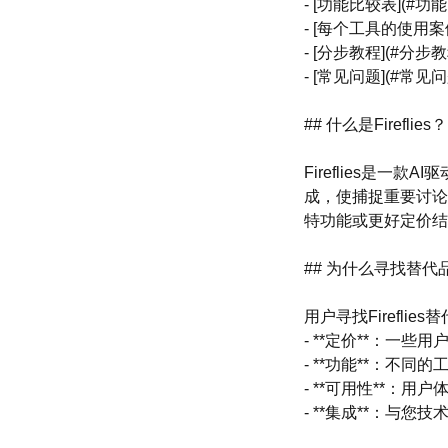
- [功能比较表](#功
- [每个工具的使用案
- [分步教程](#分步教
- [常见问题](#常见问
## 什么是Fireflies？
Fireflies是
成，使捕捉重要讨论
特功能或更好定价结
## 为什么寻找替代
用户寻找Firefli
- **定价**：一些
- **功能**：不
- **可用性**：
- **集成**：与