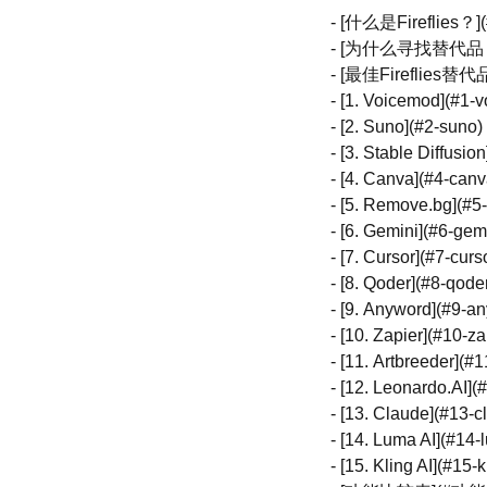
- [什么是Fireflies？](
- [为什么寻找替代品
- [最佳Fireflies替代
- [1. Voicemod](#1-
- [2. Suno](#2-suno)
- [3. Stable Diffusion
- [4. Canva](#4-canv
- [5. Remove.bg](#
- [6. Gemini](#6-gem
- [7. Cursor](#7-curs
- [8. Qoder](#8-qode
- [9. Anyword](#9-a
- [10. Zapier](#10-za
- [11. Artbreeder](#1
- [12. Leonardo.AI](
- [13. Claude](#13-c
- [14. Luma AI](#14-
- [15. Kling AI](#15-k