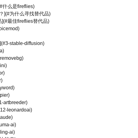
#什么是fireflies)
？](#为什么寻找替代品)
品](#最佳fireflies替代品)
voicemod)
](#3-stable-diffusion)
a)
5-removebg)
ini)
or)
r)
nyword)
pier)
1-artbreeder)
#12-leonardoai)
laude)
luma-ai)
ling-ai)