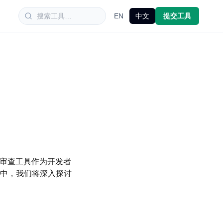
EN
中文
提交工具
码审查工具作为开发者
中，我们将深入探讨