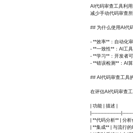
AI代码审查工具利
减少手动代码审查所
## 为什么使用AI
- **效率**：自
- **一致性**：A
- **学习**：开
- **错误检测**
## AI代码审查工
在评估AI代码审查
| 功能 | 描述 |
|--------------------|-------
| **代码分析** 
| **集成** | 与