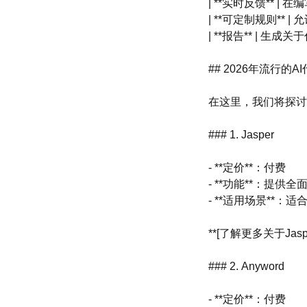
| **实时反馈** 
| **可定制规则**
| **报告** | 
## 2026年流行的
在这里，我们将探讨
### 1. Jasper
- **定价**：付费
- **功能**：提
- **适用场景**
**[了解更多关于Jasper的
### 2. Anyword
- **定价**：付费