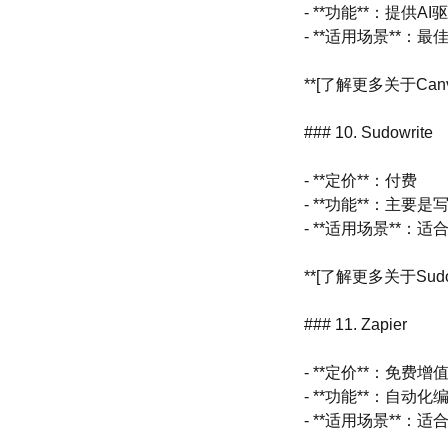
- **功能**：提
- **适用场景**
**[了解更多关于Canva A
### 10. Sudowrite
- **定价**：付费
- **功能**：主
- **适用场景**
**[了解更多关于Sudowri
### 11. Zapier
- **定价**：免费增
- **功能**：自
- **适用场景**