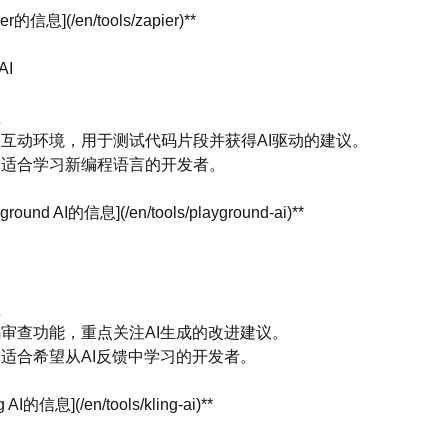
信息](/en/tools/zapier)**
AI
值
供一个互动环境，用于测试代码片段并获得AI驱动的建议。
：非常适合学习新编程语言的开发者。
nd AI的信息](/en/tools/playground-ai)**
值
供代码审查功能，重点关注AI生成的改进建议。
：非常适合希望从AI反馈中学习的开发者。
的信息](/en/tools/kling-ai)**