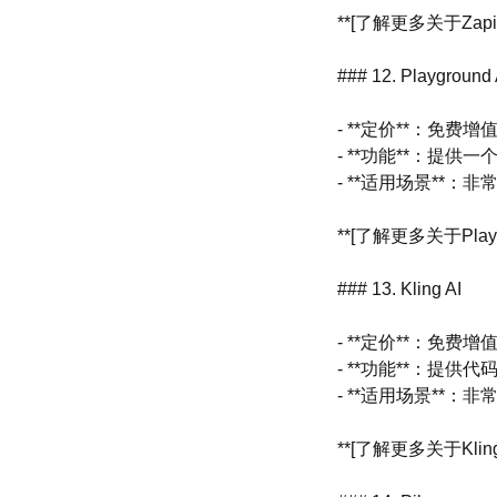
**[了解更多关于Zapier的
### 12. Playground 
- **定价**：免费增
- **功能**：提
- **适用场景**
**[了解更多关于Playgrou
### 13. Kling AI
- **定价**：免费增
- **功能**：提
- **适用场景**
**[了解更多关于Kling AI