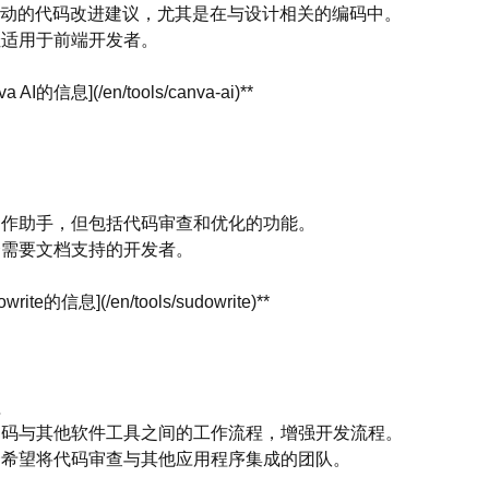
供AI驱动的代码改进建议，尤其是在与设计相关的编码中。
：最佳适用于前端开发者。
I的信息](/en/tools/canva-ai)**
要是写作助手，但包括代码审查和优化的功能。
：适合需要文档支持的开发者。
te的信息](/en/tools/sudowrite)**
值
动化编码与其他软件工具之间的工作流程，增强开发流程。
：适合希望将代码审查与其他应用程序集成的团队。